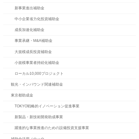
新事業進出補助金
中小企業省力化投資補助金
成長加速化補助金
事業承継・M&A補助金
大規模成長投資補助金
小規模事業者持続化補助金
ローカル10,000プロジェクト
観光・インバウンド関連補助金
東京都助成金
TOKYO戦略的イノベーション促進事業
新製品・新技術開発助成事業
躍進的な事業推進のための設備投資支援事業
補助金活用ノウハウ