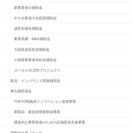
新事業進出補助金
中小企業省力化投資補助金
成長加速化補助金
事業承継・M&A補助金
大規模成長投資補助金
小規模事業者持続化補助金
ローカル10,000プロジェクト
観光・インバウンド関連補助金
東京都助成金
TOKYO戦略的イノベーション促進事業
新製品・新技術開発助成事業
躍進的な事業推進のための設備投資支援事業
補助金活用ノウハウ