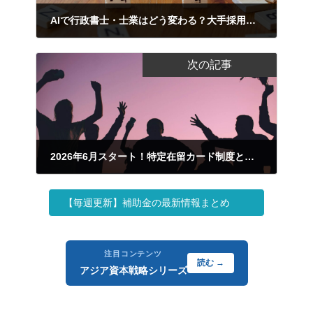
AIで行政書士・士業はどう変わる？大手採用抑制に見る能力の価値基準
2026.05.18
次の記事
2026年6月スタート！特定在留カード制度と外国人在留管理の変化
2026.05.18
【毎週更新】補助金の最新情報まとめ
注目コンテンツ
読む →
アジア資本戦略シリーズ