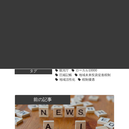
実務への適用にあたっては、必ず事前に管轄
税務署または税理士へご確認ください。
お問い合わせフォーム
ご不明な点やご相談など、お気軽にどうぞ
経営・法務・税制
、
税務・会計
カテゴリー
観光庁
ローカル10000
タグ
圧縮記帳
地域未来投資促進税制
地域活性化
税制優遇
前の記事