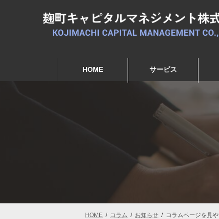
コ
ナ
ン
ビ
テ
ゲ
ン
ー
ツ
シ
へ
ョ
ス
ン
HOME
サービス
キ
に
ッ
移
プ
動
HOME
コラム
お知らせ
コラムページを見や