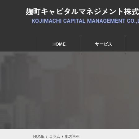
コ
ナ
ン
ビ
テ
ゲ
ン
ー
ツ
シ
へ
ョ
ス
ン
HOME
サービス
キ
に
ッ
移
プ
動
HOME
コラム
地方再生