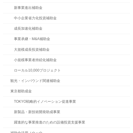
新事業進出補助金
中小企業省力化投資補助金
成長加速化補助金
事業承継・M&A補助金
大規模成長投資補助金
小規模事業者持続化補助金
ローカル10,000プロジェクト
観光・インバウンド関連補助金
東京都助成金
TOKYO戦略的イノベーション促進事業
新製品・新技術開発助成事業
躍進的な事業推進のための設備投資支援事業
補助金活用ノウハウ