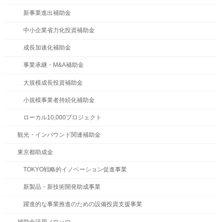
新事業進出補助金
中小企業省力化投資補助金
成長加速化補助金
事業承継・M&A補助金
大規模成長投資補助金
小規模事業者持続化補助金
ローカル10,000プロジェクト
観光・インバウンド関連補助金
東京都助成金
TOKYO戦略的イノベーション促進事業
新製品・新技術開発助成事業
躍進的な事業推進のための設備投資支援事業
補助金活用ノウハウ