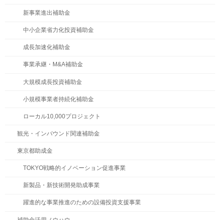
新事業進出補助金
中小企業省力化投資補助金
成長加速化補助金
事業承継・M&A補助金
大規模成長投資補助金
小規模事業者持続化補助金
ローカル10,000プロジェクト
観光・インバウンド関連補助金
東京都助成金
TOKYO戦略的イノベーション促進事業
新製品・新技術開発助成事業
躍進的な事業推進のための設備投資支援事業
補助金活用ノウハウ