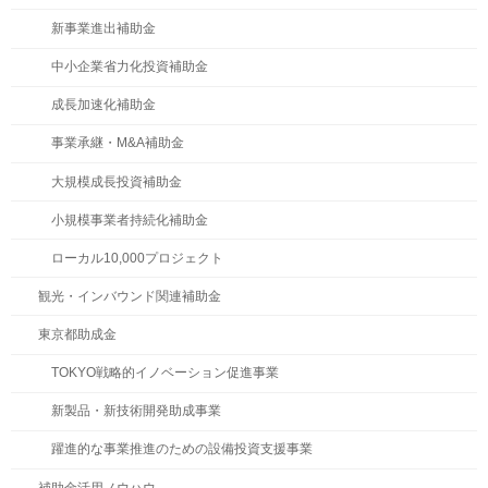
新事業進出補助金
中小企業省力化投資補助金
成長加速化補助金
事業承継・M&A補助金
大規模成長投資補助金
小規模事業者持続化補助金
ローカル10,000プロジェクト
観光・インバウンド関連補助金
東京都助成金
TOKYO戦略的イノベーション促進事業
新製品・新技術開発助成事業
躍進的な事業推進のための設備投資支援事業
補助金活用ノウハウ