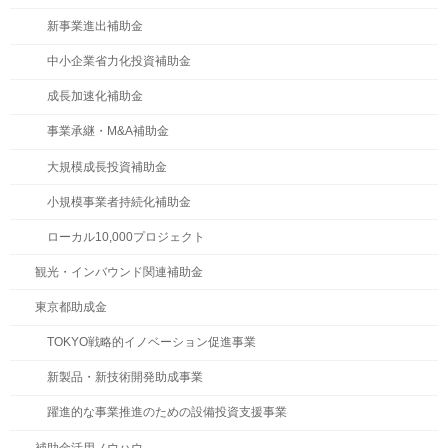
新事業進出補助金
中小企業省力化投資補助金
成長加速化補助金
事業承継・M&A補助金
大規模成長投資補助金
小規模事業者持続化補助金
ローカル10,000プロジェクト
観光・インバウンド関連補助金
東京都助成金
TOKYO戦略的イノベーション促進事業
新製品・新技術開発助成事業
躍進的な事業推進のための設備投資支援事業
補助金活用ノウハウ