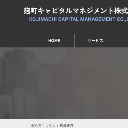
コ
ナ
ン
ビ
テ
ゲ
ン
ー
ツ
シ
へ
ョ
ス
ン
HOME
サービス
キ
に
ッ
移
プ
動
HOME
コラム
店舗経営